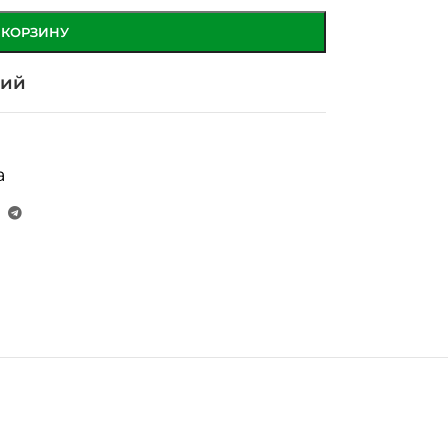
 КОРЗИНУ
ний
а