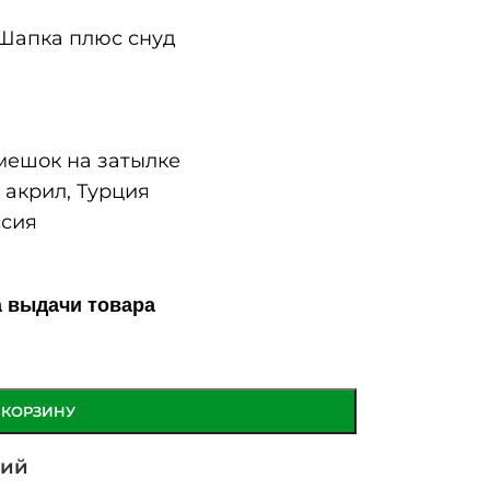
Шапка плюс снуд
ешок на затылке
акрил, Турция
сия
а выдачи товара
 КОРЗИНУ
ний