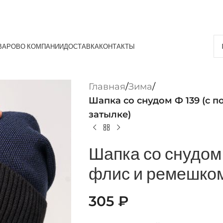
ВАРОВ
О КОМПАНИИ
ДОСТАВКА
КОНТАКТЫ
Главная
/
Зима
/
Шапка со снудом Ф 139 (с 
затылке)
Шапка со снудом
флис и ремешком
305
₽