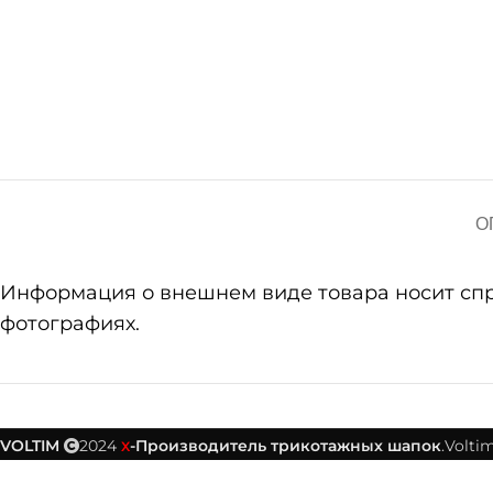
О
Информация о внешнем виде товара носит справ
фотографиях.
VOLTIM
2024
-Производитель трикотажных шапок
.Voltim
X