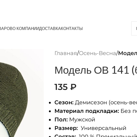
ВАРОВ
О КОМПАНИИ
ДОСТАВКА
КОНТАКТЫ
Главная
/
Осень-Весна
/
Модел
Модель ОВ 141 (
135
₽
Сезон:
Демисезон (осень-ве
Материал подкладки:
Без п
Пол:
Мужской
Размер:
Универсальный
Состав:
100 % Премиальный 