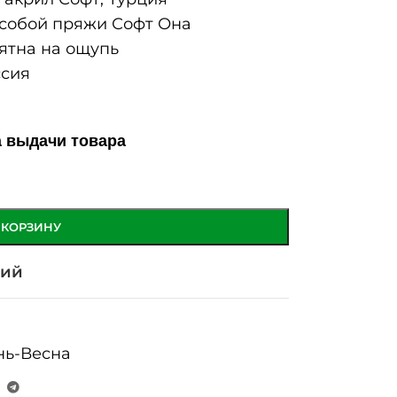
собой пряжи Софт Она
ятна на ощупь
сия
а выдачи товара
 КОРЗИНУ
ний
нь-Весна