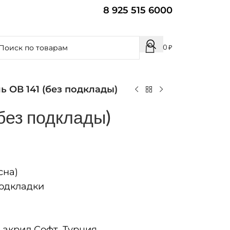
8 925 515 6000
0
₽
ь ОВ 141 (без подклады)
без подклады)
сна)
одкладки
акрил Софт, Турция