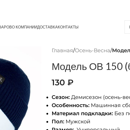
ВАРОВ
О КОМПАНИИ
ДОСТАВКА
КОНТАКТЫ
Главная
/
Осень-Весна
/
Модел
Модель ОВ 150 (
130
₽
Сезон:
Демисезон (осень-ве
Особенность:
Машинная сбо
Материал подкладки:
Без п
Пол:
Мужской
Размер:
Универсальный