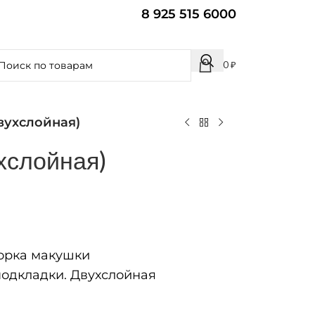
8 925 515 6000
0
₽
вухслойная)
хслойная)
рка макушки
одкладки. Двухслойная