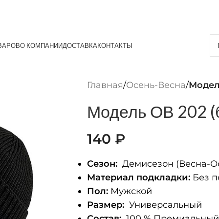
ВАРОВ
О КОМПАНИИ
ДОСТАВКА
КОНТАКТЫ
Главная
/
Осень-Весна
/
Модел
Модель ОВ 202 (
140
₽
Сезон:
Демисезон (Весна-О
Материал подкладки:
Без п
Пол:
Мужской
Размер:
Универсальный
Состав:
100 % Премиальный 