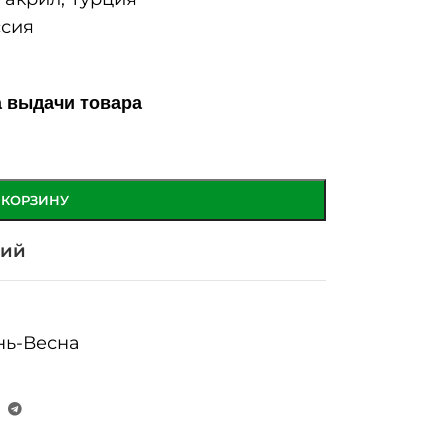
сия
а выдачи товара
 КОРЗИНУ
ний
нь-Весна