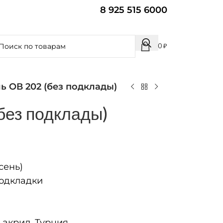
8 925 515 6000
0
₽
ь ОВ 202 (без подклады)
без подклады)
сень)
одкладки
акрил, Турция