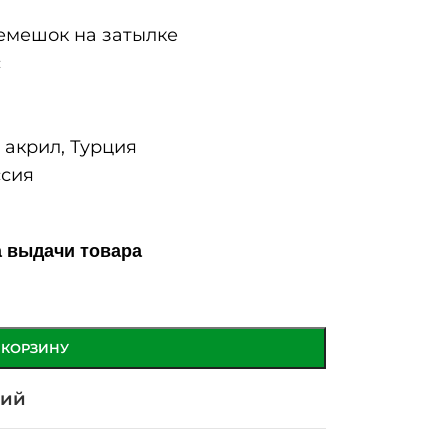
мешок на затылке
с
акрил, Турция
сия
а выдачи товара
 КОРЗИНУ
ний