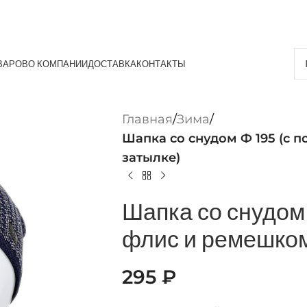
ВАРОВ
О КОМПАНИИ
ДОСТАВКА
КОНТАКТЫ
Главная
/
Зима
/
Шапка со снудом Ф 195 (с 
затылке)
Шапка со снудом
флис и ремешком
295
₽