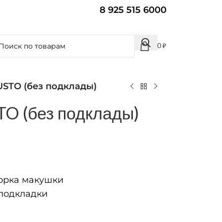
8 925 515 6000
0
₽
USTO (без подклады)
O (без подклады)
рка макушки
подкладки