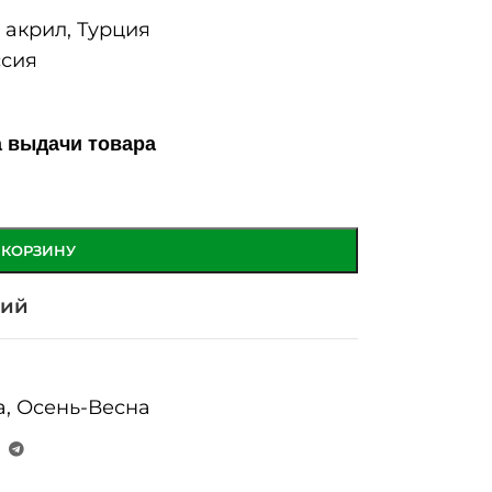
акрил, Турция
сия
а выдачи товара
 КОРЗИНУ
ний
а
,
Осень-Весна