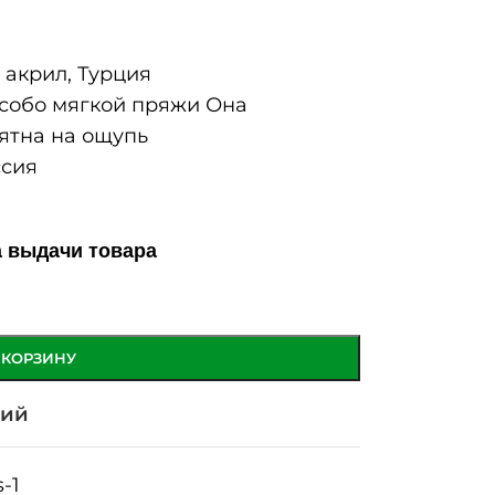
акрил, Турция
собо мягкой пряжи Она
ятна на ощупь
сия
а выдачи товара
 КОРЗИНУ
ний
-1