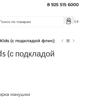
8 925 515 6000
0
₽
Kids (с подкладой флис)
s (с подкладой
рка макушки
с