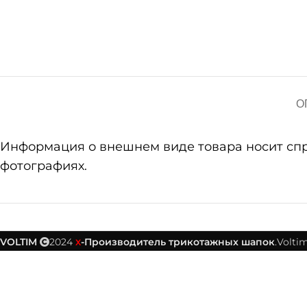
О
Информация о внешнем виде товара носит справ
фотографиях.
VOLTIM
2024
-Производитель трикотажных шапок
.Voltim
X