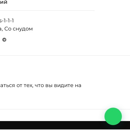
ний
-1-1-1
а
,
Со снудом
ься от тех, что вы видите на