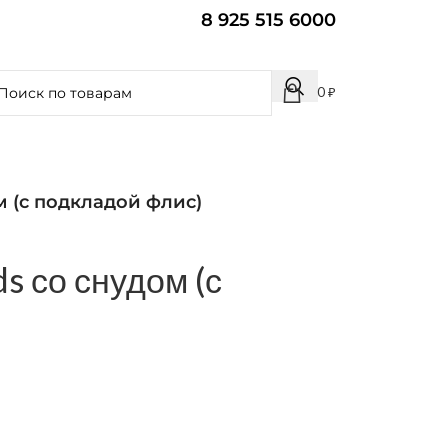
8 925 515 6000
0
₽
м (с подкладой флис)
s со снудом (с