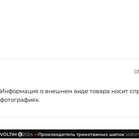
О
Информация о внешнем виде товара носит справ
фотографиях.
VOLTIM
2024
-Производитель трикотажных шапок
.Voltim
X