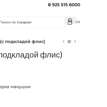
8 925 515 6000
0
₽
 (с подкладой флис)
 подкладой флис)
рка макушки
с