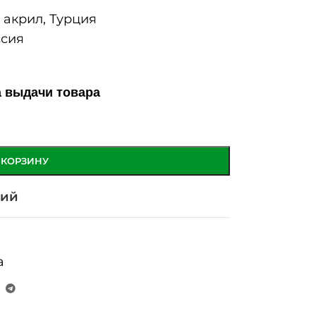
акрил, Турция
сия
а выдачи товара
 КОРЗИНУ
ний
а