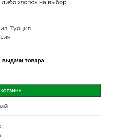
либо хлопок на выбор
ил, Турция
сия
а выдачи товара
 КОРЗИНУ
ний
k
а