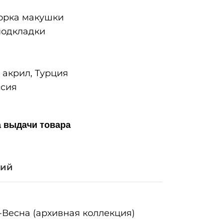
рка макушки
одкладки
акрил, Турция
сия
а выдачи товара
ний
-Весна (архивная коллекция)