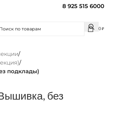
8 925 515 6000
0
₽
лекции
/
екция)
/
ез подклады)
Вышивка, без