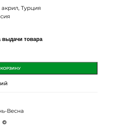
акрил, Турция
сия
а выдачи товара
 КОРЗИНУ
ний
нь-Весна