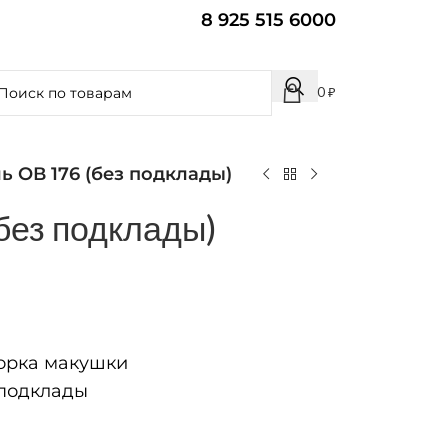
8 925 515 6000
0
₽
ь ОВ 176 (без подклады)
без подклады)
рка макушки
подклады