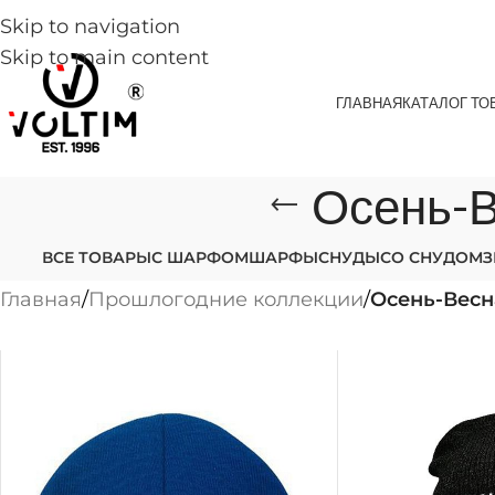
Skip to navigation
Skip to main content
ГЛАВНАЯ
КАТАЛОГ ТО
Осень-В
ВСЕ ТОВАРЫ
С ШАРФОМ
ШАРФЫ
СНУДЫ
СО СНУДОМ
Главная
/
Прошлогодние коллекции
/
Осень-Весн