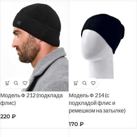
Модель Ф 212 (подклада
Модель Ф 214 (с
флис)
подкладой флис и
ремешком на затылке)
220
₽
170
₽